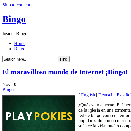
Skip to content
Bingo
Insider Bingo
Home
Bingo
El maravilloso mundo de Internet ¡Bingo!
Nov
10
Bingo
[
English
|
Deutsch
|
Españo
¿Qué es un entorno. El Inter
de la iglesia en una torment
red de bingo como un enfoque
popularizado como consecuen
se hace la vida mucho compañe