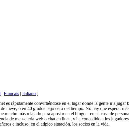
l
|
Français
|
Italiano
]
net es rápidamente convirtiéndose en el lugar donde la gente ir a jugar
a de nieve, o en 40 grados bajo cero del tiempo. No hay que esperar má
 mucho más relajado para apostar en el bingo – en su casa de personal.
cia de mensajería web o chat en línea, y ha concedido a los jugadore
ros e incluso, en el atípico situación, los socios en la vida.