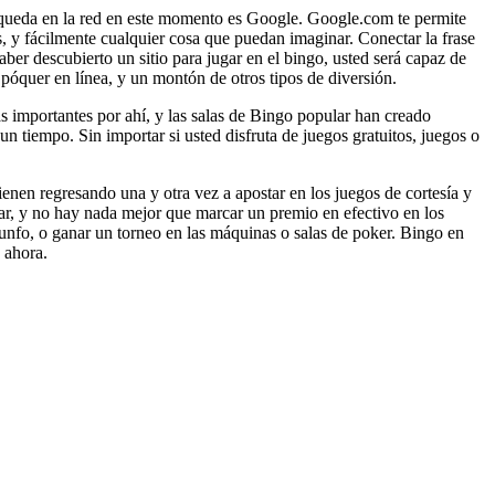
queda en la red en este momento es Google. Google.com te permite
s, y fácilmente cualquier cosa que puedan imaginar. Conectar la frase
r descubierto un sitio para jugar en el bingo, usted será capaz de
 póquer en línea, y un montón de otros tipos de diversión.
 importantes por ahí, y las salas de Bingo popular han creado
n tiempo. Sin importar si usted disfruta de juegos gratuitos, juegos o
nen regresando una y otra vez a apostar en los juegos de cortesía y
ar, y no hay nada mejor que marcar un premio en efectivo en los
riunfo, o ganar un torneo en las máquinas o salas de poker. Bingo en
 ahora.