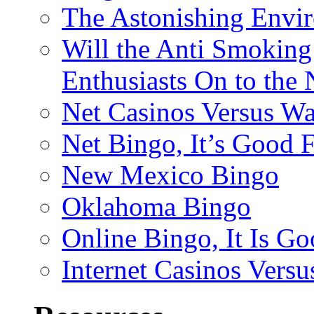
The Astonishing Envi
Will the Anti Smokin
Enthusiasts On to the 
Net Casinos Versus W
Net Bingo, It’s Good 
New Mexico Bingo
Oklahoma Bingo
Online Bingo, It Is G
Internet Casinos Vers