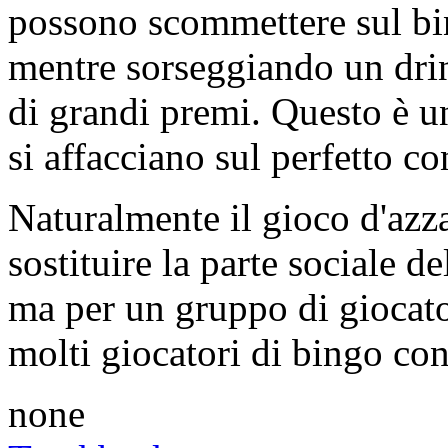
possono scommettere sul bin
mentre sorseggiando un drin
di grandi premi. Questo è u
si affacciano sul perfetto c
Naturalmente il gioco d'azz
sostituire la parte sociale d
ma per un gruppo di giocato
molti giocatori di bingo co
none