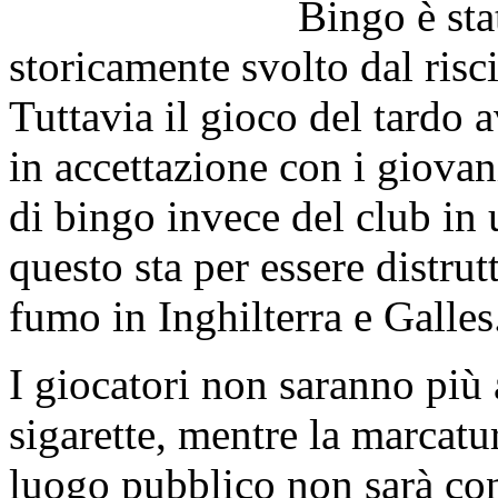
Bingo è sta
storicamente svolto dal ris
Tuttavia il gioco del tardo a
in accettazione con i giovani
di bingo invece del club in 
questo sta per essere distrutt
fumo in Inghilterra e Galles
I giocatori non saranno più 
sigarette, mentre la marcatu
luogo pubblico non sarà con