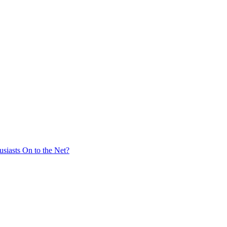
siasts On to the Net?