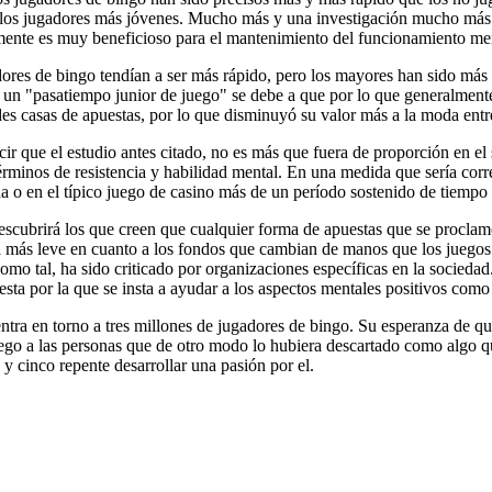
 los jugadores más jóvenes. Mucho más y una investigación mucho más e
a mente es muy beneficioso para el mantenimiento del funcionamiento 
ores de bingo tendían a ser más rápido, pero los mayores han sido más
n "pasatiempo junior de juego" se debe a que por lo que generalmente s
es casas de apuestas, por lo que disminuyó su valor más a la moda entre
ir que el estudio antes citado, no es más que fuera de proporción en e
rminos de resistencia y habilidad mental. En una medida que sería corre
da o en el típico juego de casino más de un período sostenido de tiempo
escubrirá los que creen que cualquier forma de apuestas que se proclam
 más leve en cuanto a los fondos que cambian de manos que los juegos 
como tal, ha sido criticado por organizaciones específicas en la socieda
uesta por la que se insta a ayudar a los aspectos mentales positivos como
tra en torno a tres millones de jugadores de bingo. Su esperanza de que
ego a las personas que de otro modo lo hubiera descartado como algo que
y cinco repente desarrollar una pasión por el.