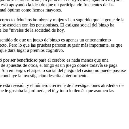
stá apoyando la idea de que un participando frecuentes de las
mental óptimo como hemos mayores.
 correcto. Muchos hombres y mujeres han sugerido que la gente de la
e asocian con los pensionistas. El estigma social del bingo ha
 los "niveles de la sociedad de hoy.
l sentido de que un juego de bingo es apenas un entrenamiento
cto. Pero lo que las pruebas parecen sugerir más importante, es que
 que dará lugar a premios cognitivo.
ó por ser beneficioso para el cerebro es nada menos que una
de apuestas de otros, el bingo es un juego donde todavía se paga
d. Sin embargo, el aspecto social del juego del casino no puede pasarse
 concluye la investigación descrita anteriormente.
 esta revisión y el número creciente de investigaciones alrededor de
 le gustaba la jardinería, el té y todo lo demás que asumen las