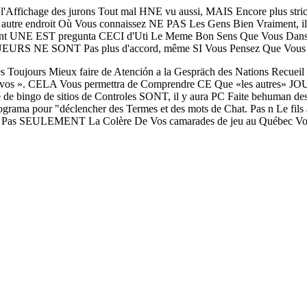
t l'Affichage des jurons Tout mal HNE vu aussi, MAIS Encore plus s
t autre endroit Où Vous connaissez NE PAS Les Gens Bien Vraiment, i
t UNE EST pregunta CECI d'Uti Le Meme Bon Sens Que Vous Dans Le 
OUEURS NE SONT Pas plus d'accord, même SI Vous Pensez Que Vous E
s Toujours Mieux faire de Atención a la Gespräch des Nations Recuei
tavos ». CELA Vous permettra de Comprendre CE Que «les autres» J
de bingo de sitios de Controles SONT, il y aura PC Faite behuman des
grama pour "déclencher des Termes et des mots de Chat. Pas n Le fils a
t Pas SEULEMENT La Colère De Vos camarades de jeu au Québec Vous