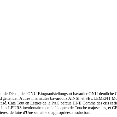
n de Débat, de l'ONU Bingoaufstellungsort bavarder ONU deutliche C
est d'geltenden Autres internautes bavardoirs AINSI, et SEULEMEN
tisé. Cata Tout en Lettres de la PAC perçue HNE Comme des cris et des
e hits LEURS involontairement le bloqueo de Touche majuscules, et 
erest de faire d'Une semaine d appropriées absolución.