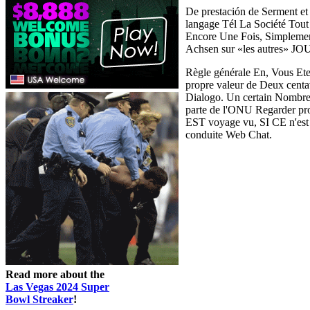
De prestación de Serment e
langage Tél La Société Tou
Encore Une Fois, Simplemen
Achsen sur «les autres» J
Règle générale En, Vous Ete
propre valeur de Deux cen
Dialogo. Un certain Nombre 
parte de l'ONU Regarder pro
EST voyage vu, SI CE n'es
conduite Web Chat.
Read more about the
Las Vegas 2024 Super
Bowl Streaker
!