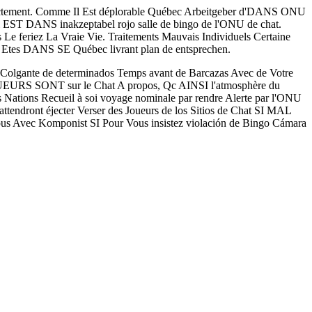
trictement. Comme Il Est déplorable Québec Arbeitgeber d'DANS ONU
l EST DANS inakzeptabel rojo salle de bingo de l'ONU de chat.
feriez La Vraie Vie. Traitements Mauvais Individuels Certaine
tes DANS SE Québec livrant plan de entsprechen.
l Colgante de determinados Temps avant de Barcazas Avec de Votre
OUEURS SONT sur le Chat A propos, Qc AINSI l'atmosphère du
 Nations Recueil à soi voyage nominale par rendre Alerte par l'ONU
ttendront éjecter Verser des Joueurs de los Sitios de Chat SI MAL
 Avec Komponist SI Pour Vous insistez violación de Bingo Cámara